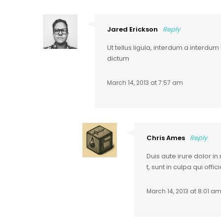
Jared Erickson
Reply
Ut tellus ligula, interdum a interdu
dictum
March 14, 2013 at 7:57 am
Chris Ames
Reply
Duis aute irure dolor i
t, sunt in culpa qui off
March 14, 2013 at 8:01 a