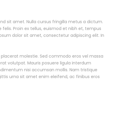
nd sit amet. Nulla cursus fringilla metus a dictum.
felis. Proin ex tellus, euismod et nibh et, tempus
um dolor sit amet, consectetur adipiscing elit. In
lit placerat molestie. Sed commodo eros vel massa
m erat volutpat. Mauris posuere ligula interdum
ondimentum nisi accumsan mollis. Nam tristique
ittis urna sit amet enim eleifend, ac finibus eros