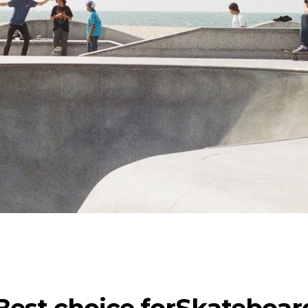
 PLATE
 SHEET
 SLAB