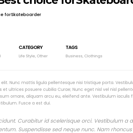
 Best choice forSkateboar
ice forSkateboarder
CATEGORY
TAGS
3
Life Style
,
Other
Business
,
Clothings
lit. Nunc mattis ligula pellentesque nisi tristique porta. Vestib
 et ultrices posuere cubilia Curae; Nunc eget nisl vel nisl pelle
 ornare, aliquam arcu eu, eleifend ante. Vestibulum iaculis fin
tibulum. Fusce a est dui.
ncidunt. Curabitur id scelerisque orci. Vestibulum a
entum. Suspendisse sed neque nunc. Nam rhoncus 