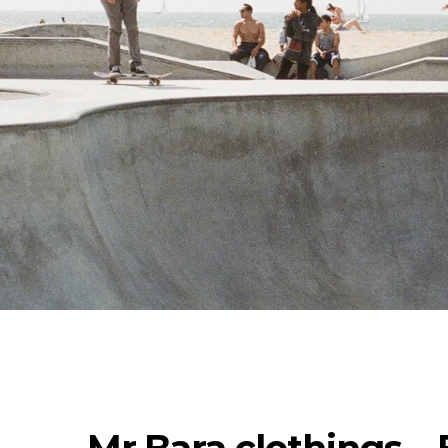
COLOUR COATED SHEET
MS
MORE
MS
MS