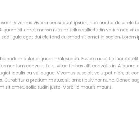
 ipsum. Vivamus viverra consequat ipsum, nec auctor dolor eleife
quam sit amet massa rutrum tellus sollicitudin varius nec vitae 
d ligula eget dui eleifend euismod sit amet in sapien. Lorem ips
nisi bibendum dolor aliquam malesuada. Fusce molestie laoreet e
 fermentum convallis felis, vitae finibus elit convallis in. Aliqua
iat iaculis eu vel augue. Vivamus suscipit volutpat nibh, at c
tis. Curabitur a pretium metus, sit amet pulvinar nunc. Donec sag
 sit amet, sollicitudin justo. Morbi id mauris mauris.