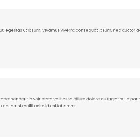
m ut, egestas ut ipsum. Vivamus viverra consequat ipsum, nec auctor dol
n reprehenderit in voluptate velit esse cillum dolore eu fugiat nulla pa
icia deserunt mollit anim id est laborum.
m